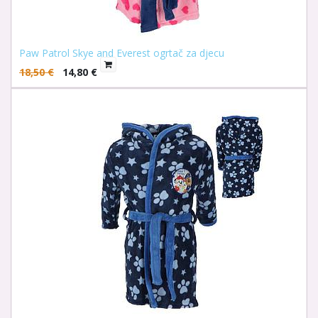
Paw Patrol Skye and Everest ogrtač za djecu
18,50
€
14,80
€