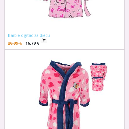
Barbie ogrtač za djecu
20,99
€
16,79
€