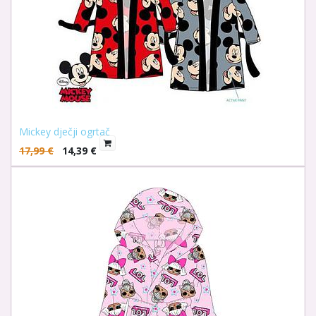
Mickey dječji ogrtač
17,99
€
14,39
€