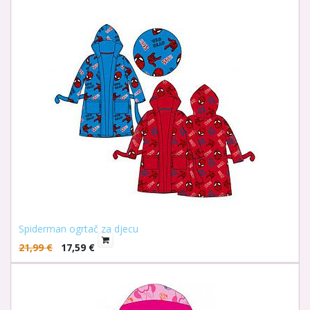
Spiderman ogrtač za djecu
21,99
€
17,59
€