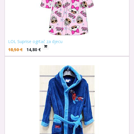
LOL Suprise ogrtač za djecu
18,50
€
14,80
€