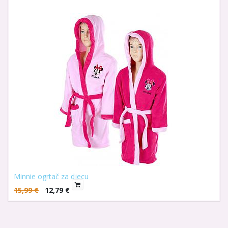
Minnie ogrtač za djecu
15,99
€
12,79
€