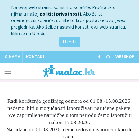
Na ovoj web stranici koristimo kolačiće. Pročitajte o
njima u našoj
politici privatnosti
. Ako želite
onemogućiti kolaćiče, učinite to kroz postavke ovog web
preglednika. Ako želite nastaviti koristiti ovu web stranicu,
kliknite na U redu.
U redu
O NAMA
KONTAKT
WEBSHOP
Radi korištenja godišnjeg odmora od 01.08.-15.08.2026.
nećemo biti u mogućnosti isporučivati naručene pakete.
Sve zaprimljene narudžbe u tom periodu ćemo isporučiti
nakon 15.08.2026.
Narudžbe do 01.08.2026. ćemo redovno isporučiti kao do
sada.