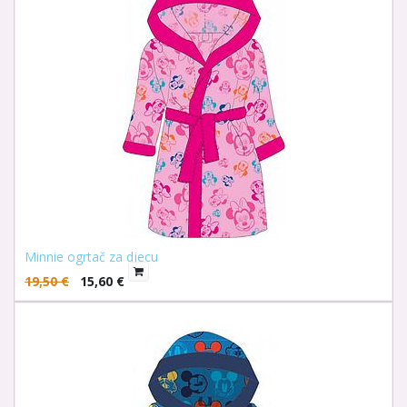
Minnie ogrtač za djecu
19,50
€
15,60
€