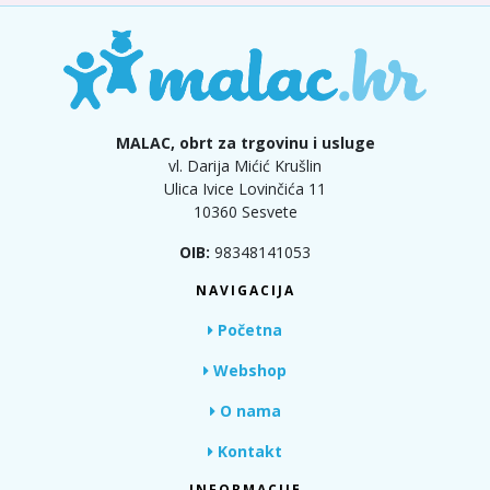
MALAC, obrt za trgovinu i usluge
vl. Darija Mićić Krušlin
Ulica Ivice Lovinčića 11
10360 Sesvete
OIB:
98348141053
NAVIGACIJA
Početna
Webshop
O nama
Kontakt
INFORMACIJE