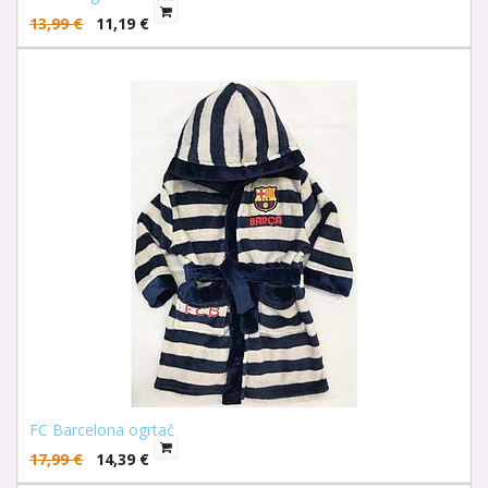
13,99
€
11,19
€
FC Barcelona ogrtač
17,99
€
14,39
€