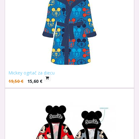
Mickey ogrtač za djecu
19,50
€
15,60
€