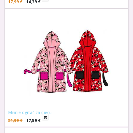
17,99
€
14,39
€
Minnie ogrtač za djecu
21,99
€
17,59
€