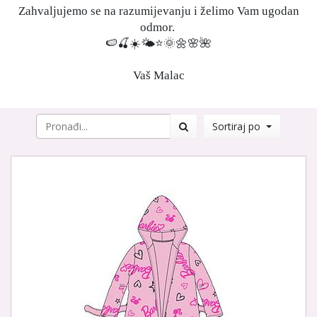
Zahvaljujemo se na razumijevanju i želimo Vam ugodan
odmor.
🍉🍒☀️🌤⭐️🌞🌼🌸🌺
Vaš Malac
Sortiraj po