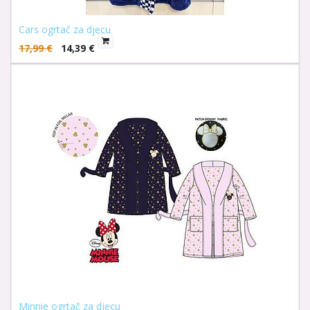
Cars ogrtač za djecu
17,99
€
14,39
€
Minnie ogrtač za djecu