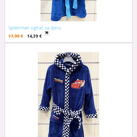
Spiderman ogrtač za djecu
17,99
€
14,39
€