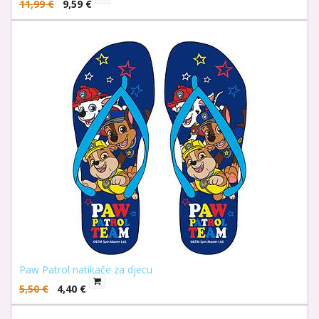
11,99
€
9,59
€
Paw Patrol natikače za djecu
5,50
€
4,40
€