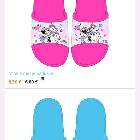
Minnie dječje natikače
8,50
€
6,80
€