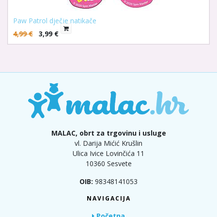
Paw Patrol dječje natikače
4,99
€
3,99
€
MALAC, obrt za trgovinu i usluge
vl. Darija Mićić Krušlin
Ulica Ivice Lovinčića 11
10360 Sesvete
OIB:
98348141053
NAVIGACIJA
Početna