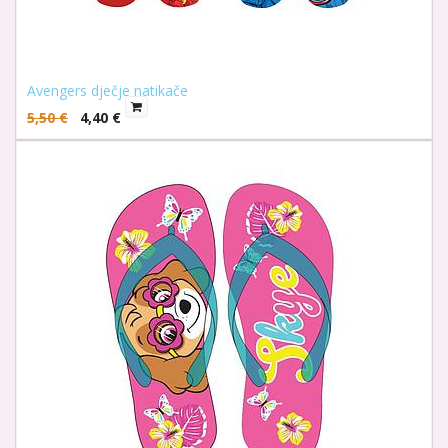
Avengers dječje natikače
5,50
€
4,40
€