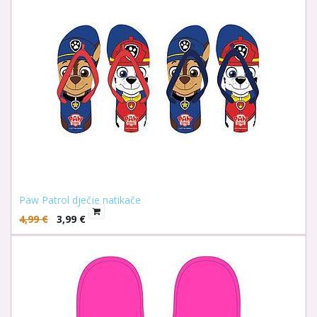
Paw Patrol dječje natikače
4,99
€
3,99
€