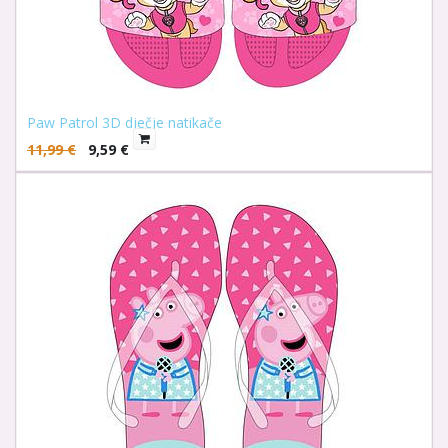
Paw Patrol 3D dječje natikače
11,99
€
9,59
€