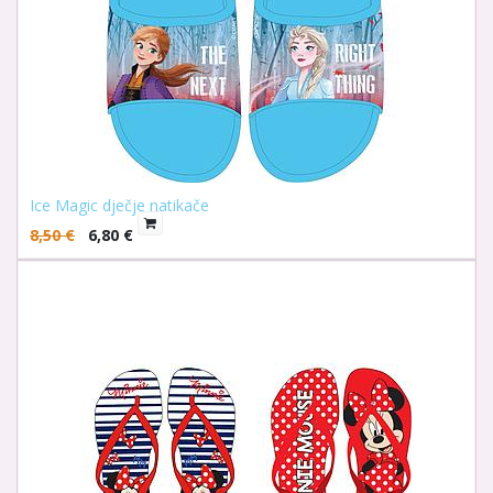
Ice Magic dječje natikače
8,50
€
6,80
€