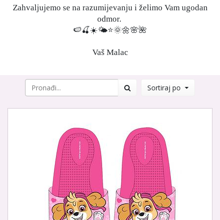
Zahvaljujemo se na razumijevanju i želimo Vam ugodan
odmor.
🍉🍒☀️🌤⭐️🌞🌼🌸🌺
Vaš Malac
Sortiraj po