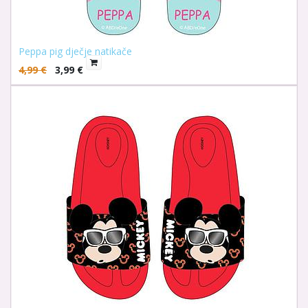
Peppa pig dječje natikače
4,99
€
3,99
€