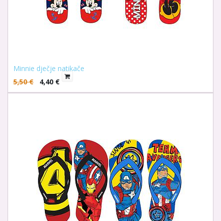
Minnie dječje natikače
5,50
€
4,40
€