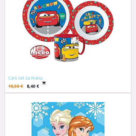
Cars set za hranu
10,50
€
8,40
€