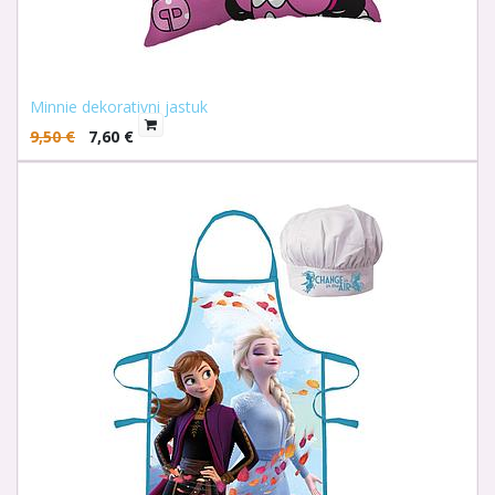
Minnie dekorativni jastuk
9,50
€
7,60
€