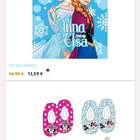
Frozen dekica
16,99
€
13,59
€