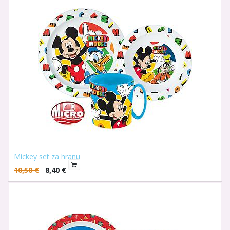
Mickey set za hranu
10,50
€
8,40
€