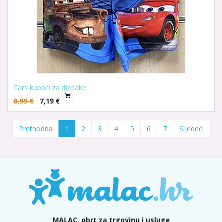
Cars kupaći za dječake
8,99
€
7,19
€
Prethodna
1
2
3
4
5
6
7
Sljedeći
MALAC, obrt za trgovinu i usluge