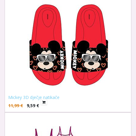
Mickey 3D dječje natikače
11,99
€
9,59
€