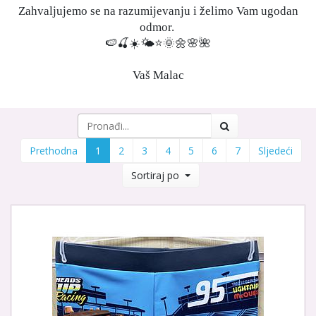
Zahvaljujemo se na razumijevanju i želimo Vam ugodan
odmor.
🍉🍒☀️🌤⭐️🌞🌼🌸🌺
Vaš Malac
Prethodna
1
2
3
4
5
6
7
Sljedeći
Sortiraj po