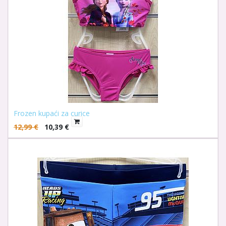
Frozen kupaći za curice
12,99
€
10,39
€