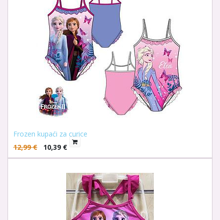
Frozen kupaći za curice
12,99
€
10,39
€