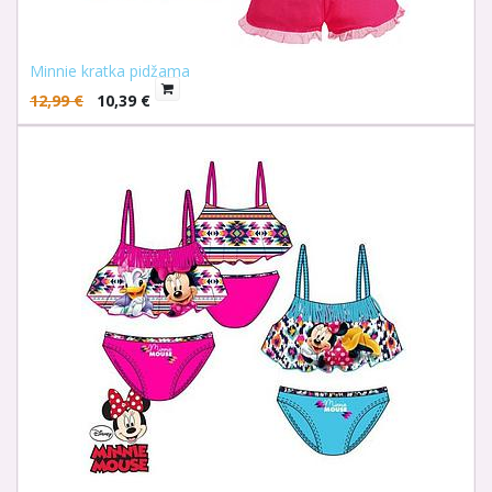
Minnie kratka pidžama
12,99
€
10,39
€