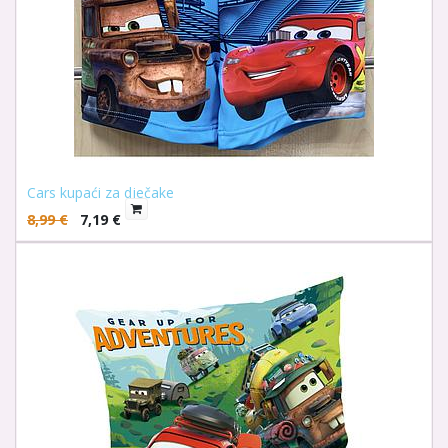
Cars kupaći za dječake
8,99
€
7,19
€