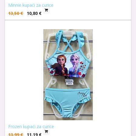
Minnie kupaći za curice
13,50
€
10,80
€
Frozen kupaći za curice
13,99
€
11,19
€