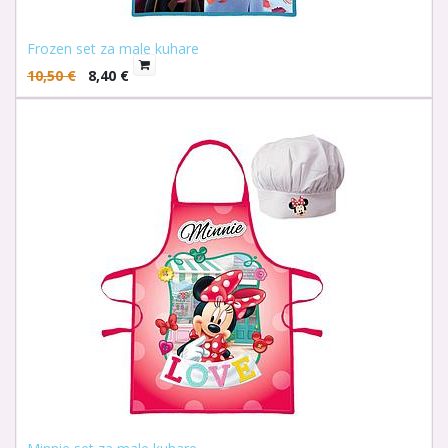
Frozen set za male kuhare
10,50
€
8,40
€