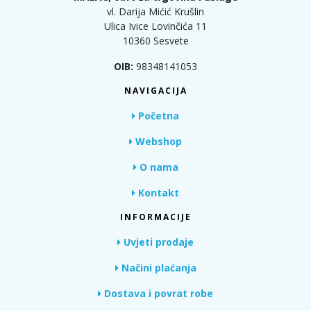
vl. Darija Mićić Krušlin
Ulica Ivice Lovinčića 11
10360 Sesvete
OIB:
98348141053
NAVIGACIJA
Početna
Webshop
O nama
Kontakt
INFORMACIJE
Uvjeti prodaje
Načini plaćanja
Dostava i povrat robe