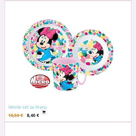
Minnie set za hranu
10,50
€
8,40
€