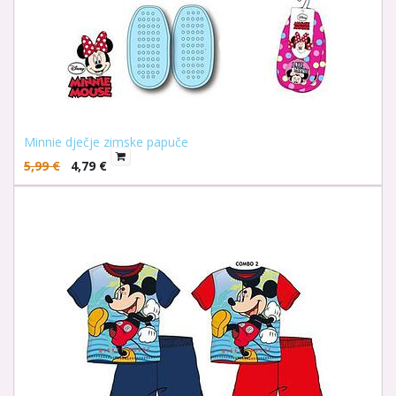
Minnie dječje zimske papuče
5,99
€
4,79
€