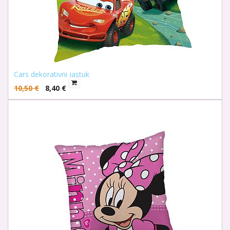
Cars dekorativni jastuk
10,50
€
8,40
€