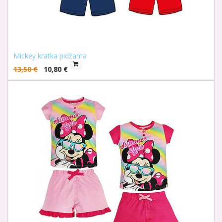
Mickey kratka pidžama
13,50
€
10,80
€