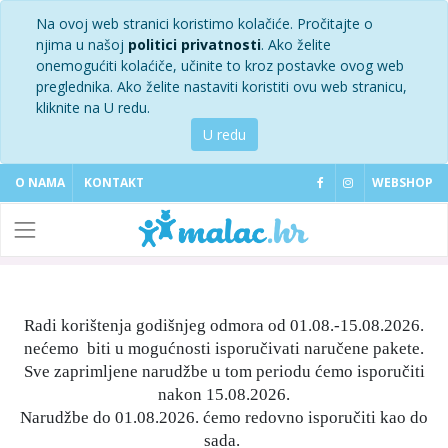
Na ovoj web stranici koristimo kolačiće. Pročitajte o
njima u našoj
politici privatnosti
. Ako želite
onemogućiti kolaćiče, učinite to kroz postavke ovog web
preglednika. Ako želite nastaviti koristiti ovu web stranicu,
kliknite na U redu.
U redu
O NAMA
KONTAKT
WEBSHOP
Radi korištenja godišnjeg odmora od 01.08.-15.08.2026.
nećemo biti u mogućnosti isporučivati naručene pakete.
Sve zaprimljene narudžbe u tom periodu ćemo isporučiti
nakon 15.08.2026.
Narudžbe do 01.08.2026. ćemo redovno isporučiti kao do
sada.