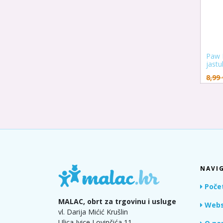
Paw P
jastu
8,99
NAVIG
Poče
MALAC, obrt za trgovinu i usluge
Webs
vl. Darija Mićić Krušlin
Ulica Ivice Lovinčića 11