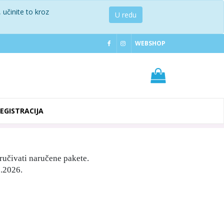
 učinite to kroz
U redu
WEBSHOP
REGISTRACIJA
ručivati naručene pakete.
.2026.
.
.