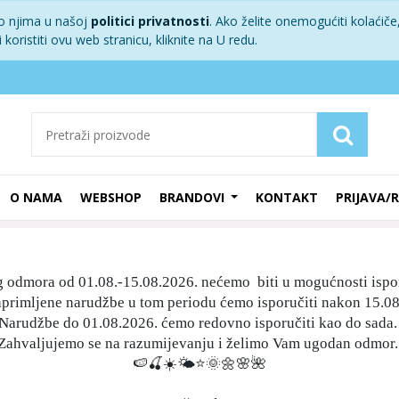
 o njima u našoj
politici privatnosti
. Ako želite onemogućiti kolaćiče,
koristiti ovu web stranicu, kliknite na U redu.
O NAMA
WEBSHOP
BRANDOVI
KONTAKT
PRIJAVA/
g odmora od 01.08.-15.08.2026. nećemo biti u mogućnosti ispo
aprimljene narudžbe u tom periodu ćemo isporučiti nakon 15.08
Narudžbe do 01.08.2026. ćemo redovno isporučiti kao do sada
Zahvaljujemo se na razumijevanju i želimo Vam ugodan odmor
🍉🍒☀️🌤⭐️🌞🌼🌸🌺