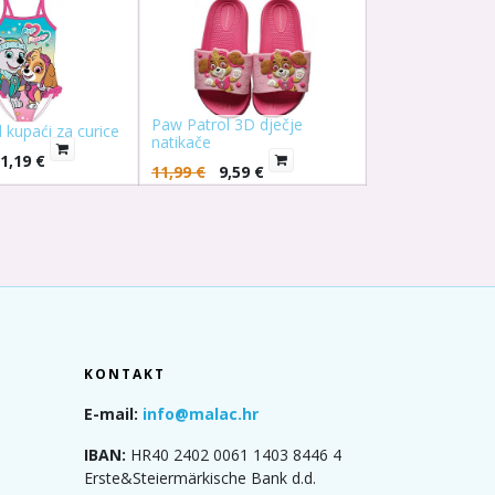
Paw Patrol 3D dječje
 kupaći za curice
natikače
1,19
€
11,99
€
9,59
€
KONTAKT
E-mail:
info@malac.hr
IBAN:
HR40 2402 0061 1403 8446 4
Erste&Steiermärkische Bank d.d.