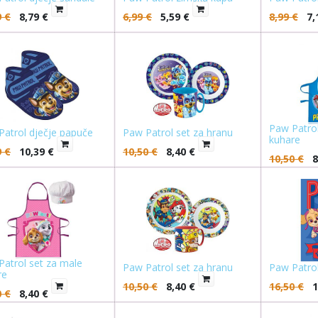
9
€
8,79
€
6,99
€
5,59
€
8,99
€
7,
Paw Patrol
Patrol dječje papuče
Paw Patrol set za hranu
kuhare
9
€
10,39
€
10,50
€
8,40
€
10,50
€
8
Patrol set za male
Paw Patrol set za hranu
Paw Patrol
re
10,50
€
8,40
€
16,50
€
1
0
€
8,40
€