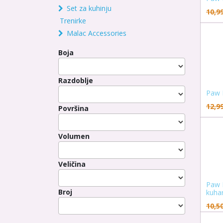
Set za kuhinju
10,9
Trenirke
Malac Accessories
Boja
Razdoblje
Paw 
12,9
Površina
Volumen
Veličina
Paw 
Broj
kuha
10,5