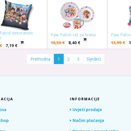
atrol dekorativni
Paw Patrol set za hranu
Paw Patrol
k
10,50
€
8,40
€
13,99
€
1
€
7,19
€
Prethodna
1
2
3
Sljedeći
ACIJA
INFORMACIJE
tna
Uvjeti prodaje
hop
Načini plaćanja