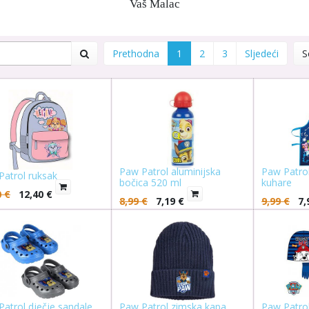
Vaš Malac
Prethodna
1
2
3
Sljedeći
S
Paw Patrol aluminijska
Paw Patrol
Patrol ruksak
bočica 520 ml
kuhare
0
€
12,40
€
8,99
€
7,19
€
9,99
€
7,
atrol dječje sandale
Paw Patrol zimska kapa
Paw Patro