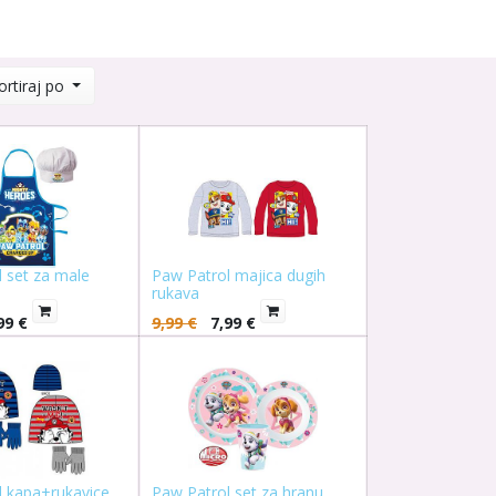
ortiraj po
 set za male
Paw Patrol majica dugih
rukava
99
€
9,99
€
7,99
€
l kapa+rukavice
Paw Patrol set za hranu