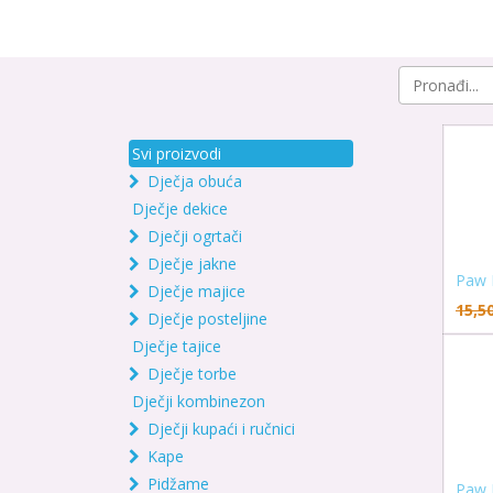
Svi proizvodi
Dječja obuća
Dječje dekice
Dječji ogrtači
Dječje jakne
Paw 
Dječje majice
15,5
Dječje posteljine
Dječje tajice
Dječje torbe
Dječji kombinezon
Dječji kupaći i ručnici
Kape
Pidžame
Paw P