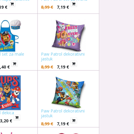
19
€
8,99
€
7,19
€
 set za male
Paw Patrol dekorativni
jastuk
,40
€
8,99
€
7,19
€
Paw Patrol dekorativni
 dekica
jastuk
3,20
€
8,99
€
7,19
€