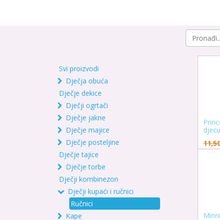
Svi proizvodi
Dječja obuća
Dječje dekice
Dječji ogrtači
Dječje jakne
Princ
Dječje majice
djec
Dječje posteljine
11,5
Dječje tajice
Dječje torbe
Dječji kombinezon
Dječji kupaći i ručnici
Ručnici
Minni
Kape