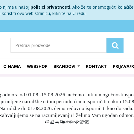
 o njima u našoj
politici privatnosti
. Ako želite onemogućiti kolaćiče,
koristiti ovu web stranicu, kliknite na U redu.
O NAMA
WEBSHOP
BRANDOVI
KONTAKT
PRIJAVA/
g odmora od 01.08.-15.08.2026. nećemo biti u mogućnosti ispo
aprimljene narudžbe u tom periodu ćemo isporučiti nakon 15.08
Narudžbe do 01.08.2026. ćemo redovno isporučiti kao do sada
Zahvaljujemo se na razumijevanju i želimo Vam ugodan odmor
🍉🍒☀️🌤⭐️🌞🌼🌸🌺