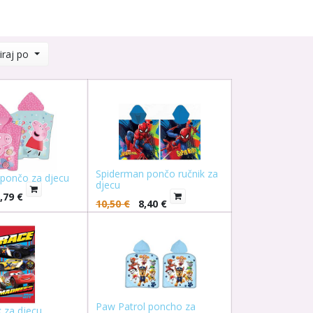
iraj po
Spiderman pončo ručnik za
 pončo za djecu
djecu
,79
€
10,50
€
8,40
€
Paw Patrol poncho za
k za djecu