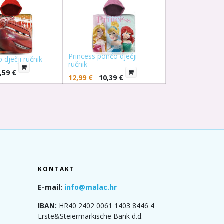
Princess pončo dječji
 dječji ručnik
ručnik
,59
€
12,99
€
10,39
€
KONTAKT
E-mail:
info@malac.hr
IBAN:
HR40 2402 0061 1403 8446 4
Erste&Steiermärkische Bank d.d.