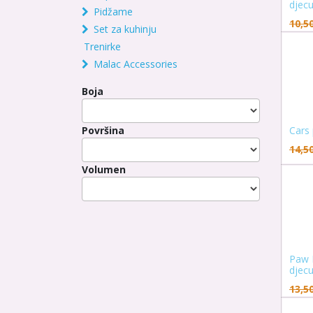
djec
Pidžame
10,5
Set za kuhinju
Trenirke
Malac Accessories
Boja
Površina
Cars
14,5
Volumen
Paw 
djec
13,5