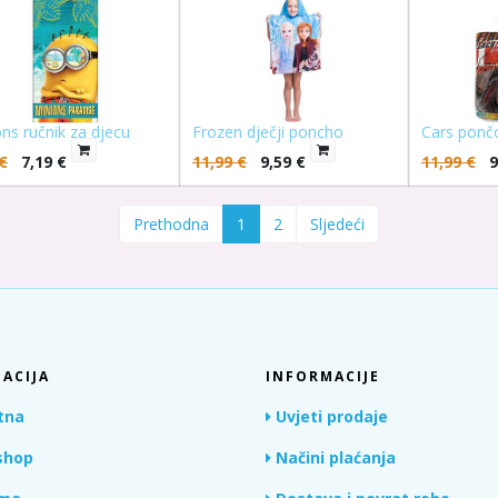
ns ručnik za djecu
Frozen dječji poncho
Cars pončo
€
7,19
€
11,99
€
9,59
€
11,99
€
9
Prethodna
1
2
Sljedeći
ACIJA
INFORMACIJE
tna
Uvjeti prodaje
hop
Načini plaćanja