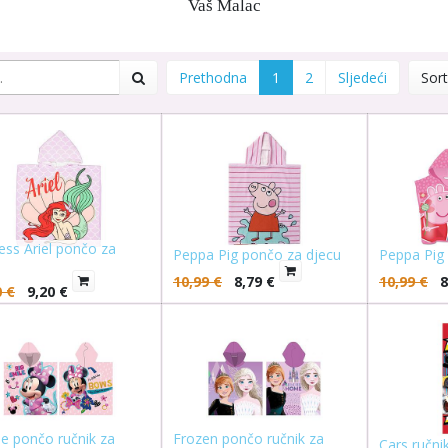
Vaš Malac
Prethodna
1
2
Sljedeći
Sort
ess Ariel pončo za
Peppa Pig pončo za djecu
Peppa Pig
u
10,99
€
8,79
€
10,99
€
8
0
€
9,20
€
e pončo ručnik za
Frozen pončo ručnik za
Cars ručni