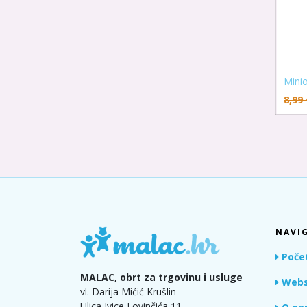
Minio
8,99
NAVIG
Poče
MALAC, obrt za trgovinu i usluge
Webs
vl. Darija Mićić Krušlin
Ulica Ivice Lovinčića 11