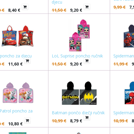
u
djecu
9,99
€
7,
0
€
8,40
€
11,50
€
9,20
€
 poncho za djecu
LoL Suprise poncho ručnik
Spiderman
0
€
11,60
€
11,50
€
9,20
€
11,99
€
9
Patrol poncho za
Batman pončo dječji ručnik
Spiderman
u
10,99
€
8,79
€
10,99
€
8
0
€
10,80
€