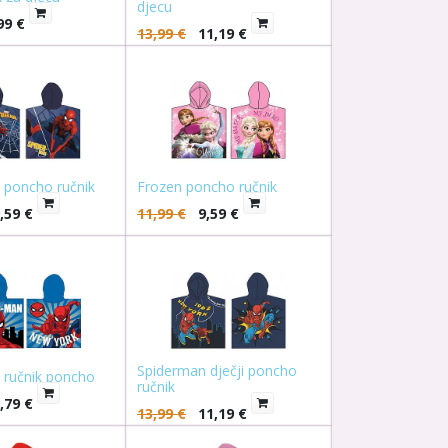
djecu
99
€
13,99
€
11,19
€
 poncho ručnik
Frozen poncho ručnik
,59
€
11,99
€
9,59
€
Spiderman dječji poncho
 ručnik poncho
ručnik
,79
€
13,99
€
11,19
€