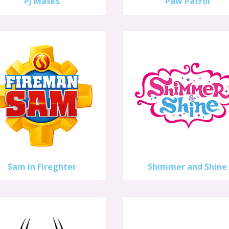
PJ Masks
Paw Patrol
Sam in Fireghter
Shimmer and Shine