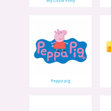
My Little Pony
Peppa pig