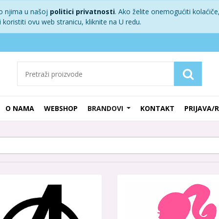
 o njima u našoj
politici privatnosti
. Ako želite onemogućiti kolaćiče,
koristiti ovu web stranicu, kliknite na U redu.
O NAMA
WEBSHOP
BRANDOVI
KONTAKT
PRIJAVA/