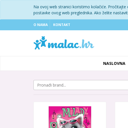
Na ovoj web stranici koristimo kolačiće. Pročitajte
postavke ovog web preglednika. Ako želite nastaviti 
O NAMA
KONTAKT
NASLOVNA