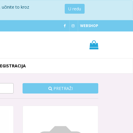
 učinite to kroz
U redu
WEBSHOP
REGISTRACIJA
PRETRAŽI