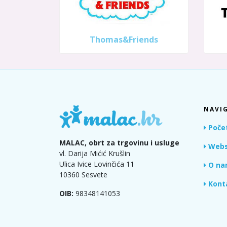
Thomas&Friends
NAVIG
Poče
MALAC, obrt za trgovinu i usluge
Webs
vl. Darija Mićić Krušlin
Ulica Ivice Lovinčića 11
O na
10360 Sesvete
Kont
OIB:
98348141053