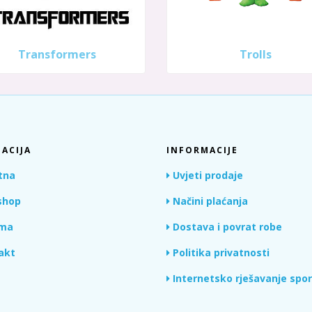
Transformers
Trolls
ACIJA
INFORMACIJE
tna
Uvjeti prodaje
hop
Načini plaćanja
ma
Dostava i povrat robe
akt
Politika privatnosti
Internetsko rješavanje spo