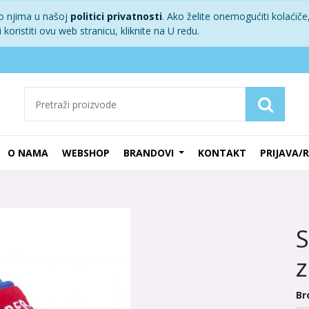
 o njima u našoj
politici privatnosti
. Ako želite onemogućiti kolaćiče,
koristiti ovu web stranicu, kliknite na U redu.
O NAMA
WEBSHOP
BRANDOVI
KONTAKT
PRIJAVA/
z
Br