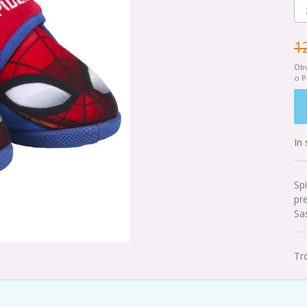
1
Obv
o P
In
Sp
pr
Sa
Tr