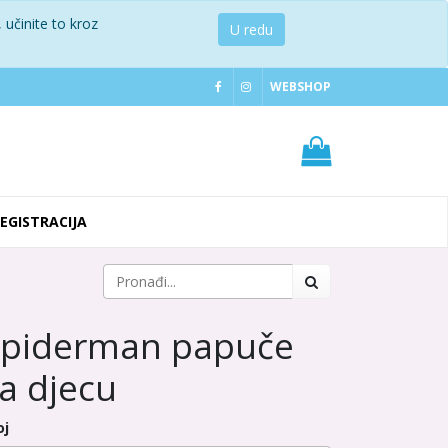
 učinite to kroz
U redu
WEBSHOP
REGISTRACIJA
Spiderman papuče
a djecu
oj