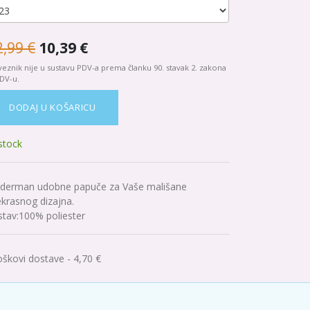
2,99
€
10,39
€
eznik nije u sustavu PDV-a prema članku 90. stavak 2. zakona
DV-u.
DODAJ U KOŠARICU
 stock
iderman udobne papuče za Vaše mališane
ekrasnog dizajna.
stav:100% poliester
oškovi dostave - 4,70 €