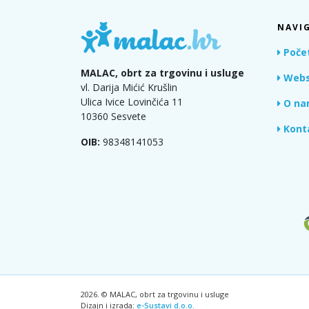
NAVIG
Poče
MALAC, obrt za trgovinu i usluge
Webs
vl. Darija Mićić Krušlin
Ulica Ivice Lovinčića 11
O na
10360 Sesvete
Kont
OIB:
98348141053
2026. © MALAC, obrt za trgovinu i usluge
Dizajn i izrada:
e-Sustavi d.o.o.