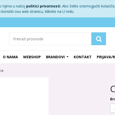
 o njima u našoj
politici privatnosti
. Ako želite onemogućiti kolaćiče,
koristiti ovu web stranicu, kliknite na U redu.
O NAMA
WEBSHOP
BRANDOVI
KONTAKT
PRIJAVA/
ce
C
Br