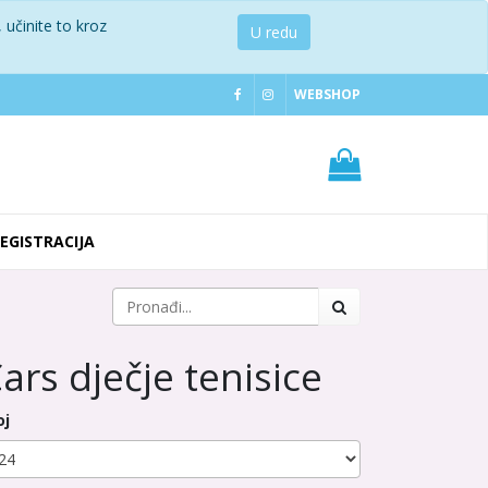
 učinite to kroz
U redu
WEBSHOP
REGISTRACIJA
ars dječje tenisice
oj