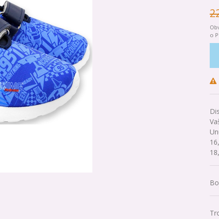
2
Obv
o P
Di
Va
Un
16
18
Bo
Tr