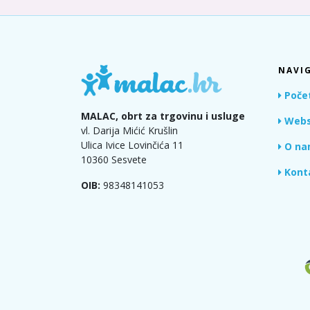
NAVIG
Poče
MALAC, obrt za trgovinu i usluge
Webs
vl. Darija Mićić Krušlin
Ulica Ivice Lovinčića 11
O na
10360 Sesvete
Kont
OIB:
98348141053