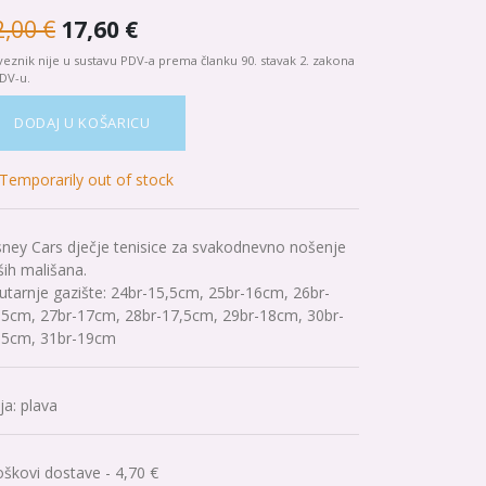
2,00
€
17,60
€
eznik nije u sustavu PDV-a prema članku 90. stavak 2. zakona
DV-u.
DODAJ U KOŠARICU
Temporarily out of stock
sney Cars dječje tenisice za svakodnevno nošenje
ših mališana.
utarnje gazište: 24br-15,5cm, 25br-16cm, 26br-
,5cm, 27br-17cm, 28br-17,5cm, 29br-18cm, 30br-
,5cm, 31br-19cm
ja
:
plava
oškovi dostave - 4,70 €