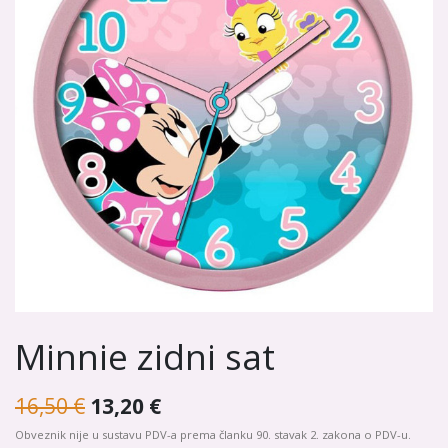
Minnie zidni sat
16,50
€
13,20
€
Obveznik nije u sustavu PDV-a prema članku 90. stavak 2. zakona o PDV-u.