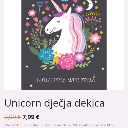
Unicorn dječja dekica
9,99
€
7,99
€
Obveznik nije u sustavu PDV-a prema članku 90. stavak 2. zakona o PDV-u.