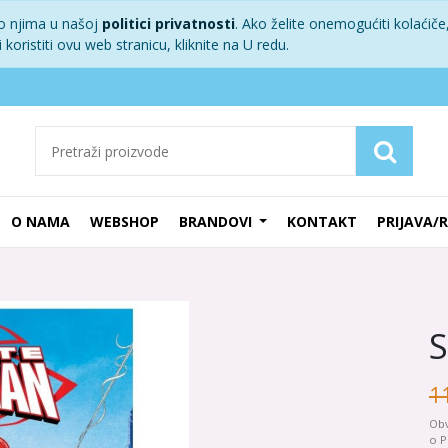
 o njima u našoj
politici privatnosti
. Ako želite onemogućiti kolaćiče,
koristiti ovu web stranicu, kliknite na U redu.
O NAMA
WEBSHOP
BRANDOVI
KONTAKT
PRIJAVA/
S
1
Obv
o P