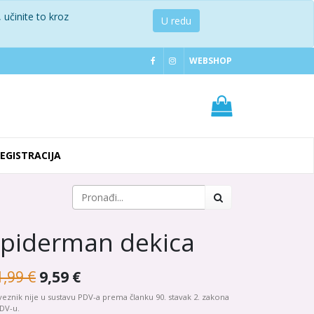
 učinite to kroz
U redu
WEBSHOP
REGISTRACIJA
piderman dekica
1,99
€
9,59
€
eznik nije u sustavu PDV-a prema članku 90. stavak 2. zakona
DV-u.