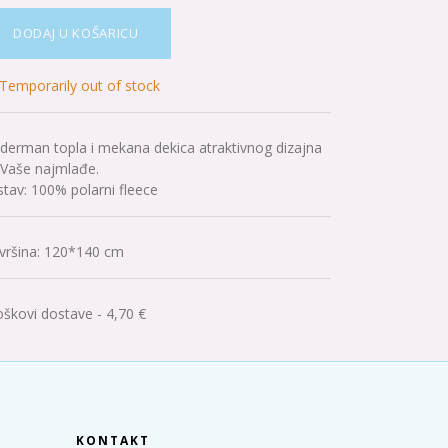
DODAJ U KOŠARICU
Temporarily out of stock
iderman topla i mekana dekica atraktivnog dizajna
 Vaše najmlađe.
stav: 100% polarni fleece
vršina
:
120*140 cm
oškovi dostave - 4,70 €
KONTAKT